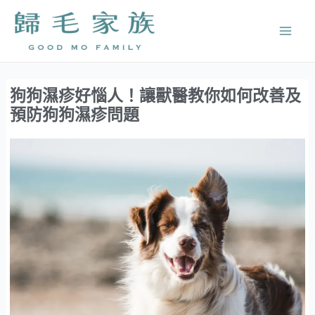
跳
Mai
至
Men
主
要
內
狗狗濕疹好惱人！讓獸醫教你如何改善及
容
預防狗狗濕疹問題