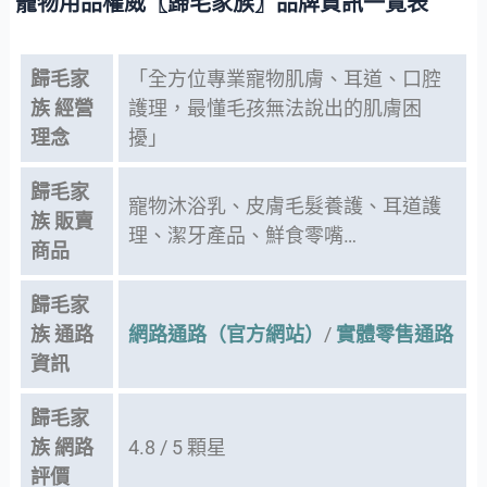
寵物用品權威〖歸毛家族〗品牌資訊一覽表
歸毛家
「全方位專業寵物肌膚、耳道、口腔
族 經營
護理，最懂毛孩無法說出的肌膚困
理念
擾」
歸毛家
寵物沐浴乳、皮膚毛髮養護、耳道護
族 販賣
理、潔牙產品、鮮食零嘴…
商品
歸毛家
族 通路
網路通路（官方網站）
/
實體零售通路
資訊
歸毛家
族 網路
4.8 / 5 顆星
評價