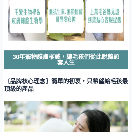
30年寵物護膚權威，讓毛孩們從此脫離頭
套人生
〖品牌核心理念〗簡單的初衷，只希望給毛孩最
頂級的產品