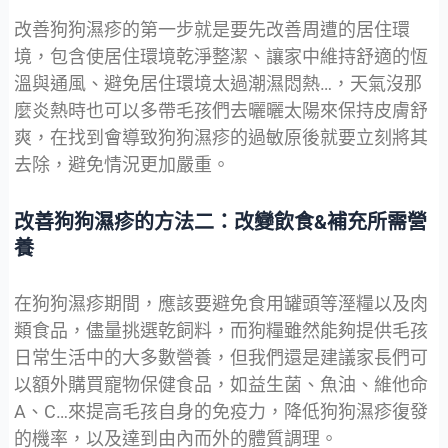
改善狗狗濕疹的第一步就是要先改善周遭的居住環
境，包含使居住環境乾淨整潔、讓家中維持舒適的恆
溫與通風、避免居住環境太過潮濕悶熱…，天氣沒那
麼炎熱時也可以多帶毛孩們去曬曬太陽來保持皮膚舒
爽，在找到會導致狗狗濕疹的過敏原後就要立刻將其
去除，避免情況更加嚴重。
改善狗狗濕疹的方法二：改變飲食&補充所需營
養
在狗狗濕疹期間，應該要避免食用罐頭等溼糧以及肉
類食品，儘量挑選乾飼料，而狗糧雖然能夠提供毛孩
日常生活中的大多數營養，但我們還是建議家長們可
以額外購買寵物保健食品，如益生菌、魚油、維他命
A、C…來提高毛孩自身的免疫力，降低狗狗濕疹復發
的機率，以及達到由內而外的體質調理。