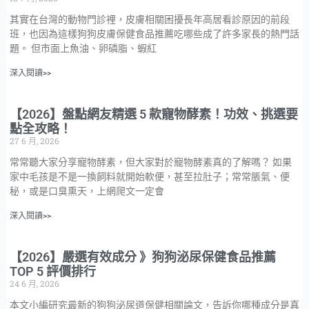
其實在台灣的動物門診裡，皮膚相關困擾長年高居看診原因的前段
班，也因為這樣狗狗皮膚保健食品推薦吃哪些成了許多家長的熱門話
題。 但市面上魚油、卵磷脂、蝦紅
深入閱讀>>
【2026】盤點網友精選 5 款寵物酵素！功效、挑選要
點全攻略！
27 6 月, 2026
常常聽大家分享寵物酵素，但大家對於寵物酵素真的了解嗎？ 如果
家中毛孩是不是一換飼料就開始軟便，甚至拉肚子；常常脹氣、便
秘，或是口臭熏天，上網爬文一定會
深入閱讀>>
【2026】嚴選有效成分 》狗狗泌尿保健食品推薦
TOP 5 評價排行
24 6 月, 2026
本文小編研究最新的狗狗泌尿道保健相關論文，告訴你哪種成分是真