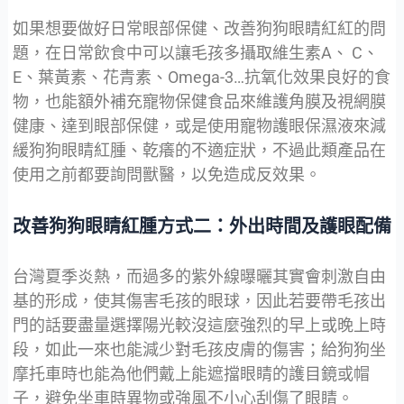
如果想要做好日常眼部保健、改善狗狗眼睛紅紅的問
題，在日常飲食中可以讓毛孩多攝取維生素A、 C、
E、葉黃素、花青素、Omega-3…抗氧化效果良好的食
物，也能額外補充寵物保健食品來維護角膜及視網膜
健康、達到眼部保健，或是使用寵物護眼保濕液來減
緩狗狗眼睛紅腫、乾癢的不適症狀，不過此類產品在
使用之前都要詢問獸醫，以免造成反效果。
改善狗狗眼睛紅腫方式二：外出時間及護眼配備
台灣夏季炎熱，而過多的紫外線曝曬其實會刺激自由
基的形成，使其傷害毛孩的眼球，因此若要帶毛孩出
門的話要盡量選擇陽光較沒這麼強烈的早上或晚上時
段，如此一來也能減少對毛孩皮膚的傷害；給狗狗坐
摩托車時也能為他們戴上能遮擋眼睛的護目鏡或帽
子，避免坐車時異物或強風不小心刮傷了眼睛。