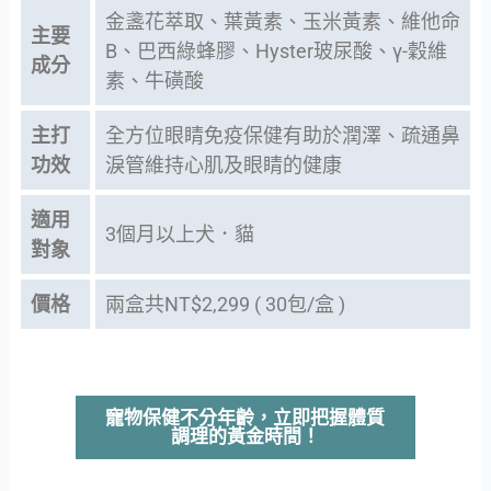
金盞花萃取、葉黃素、玉米黃素、維他命
主要
B、巴西綠蜂膠、Hyster玻尿酸、γ-穀維
成分
素、牛磺酸
主打
全方位眼睛免疫保健有助於潤澤、疏通鼻
功效
淚管維持心肌及眼睛的健康
適用
3個月以上犬．貓
對象
價格
兩盒共NT$2,299 ( 30包/盒 )
寵物保健不分年齡，立即把握體質
調理的黃金時間！