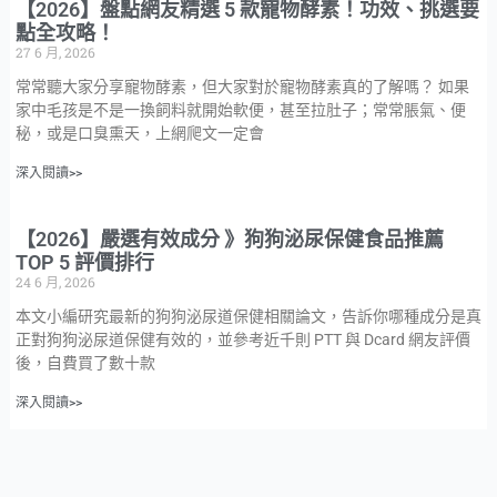
【2026】盤點網友精選 5 款寵物酵素！功效、挑選要
點全攻略！
27 6 月, 2026
常常聽大家分享寵物酵素，但大家對於寵物酵素真的了解嗎？ 如果
家中毛孩是不是一換飼料就開始軟便，甚至拉肚子；常常脹氣、便
秘，或是口臭熏天，上網爬文一定會
深入閱讀>>
【2026】嚴選有效成分 》狗狗泌尿保健食品推薦
TOP 5 評價排行
24 6 月, 2026
本文小編研究最新的狗狗泌尿道保健相關論文，告訴你哪種成分是真
正對狗狗泌尿道保健有效的，並參考近千則 PTT 與 Dcard 網友評價
後，自費買了數十款
深入閱讀>>