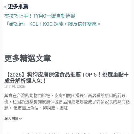
» 更多推薦:
零技巧上手！TYMO一鍵自動捲髮
「確認鍵」 KOL＋KOC 矩陣，觸及信任雙贏。
更多精選文章
【2026】狗狗皮膚保健食品推薦 TOP 5！挑選重點＋
成分解析懶人包！
18 7 月, 2026
其實在台灣的動物門診裡，皮膚相關困擾長年高居看診原因的前段
班，也因為這樣狗狗皮膚保健食品推薦吃哪些成了許多家長的熱門話
題。 但市面上魚油、卵磷脂、蝦紅
深入閱讀>>