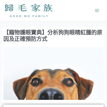
跳
Mai
至
Men
主
要
內
【寵物護眼寶典】分析狗狗眼睛紅腫的原
容
因及正確預防方式