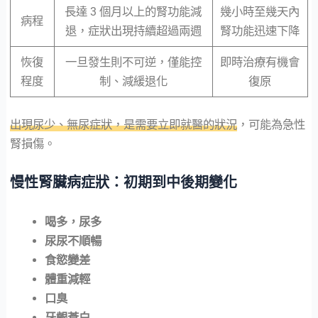
長達 3 個月以上的腎功能減
幾小時至幾天內
病程
退，症狀出現持續超過兩週
腎功能迅速下降
恢復
一旦發生則不可逆，僅能控
即時治療有機會
程度
制、減緩退化
復原
出現尿少、無尿症狀，是需要立即就醫的狀況
，可能為急性
腎損傷。
慢性腎臟病症狀：初期到中後期變化
喝多，尿多
尿尿不順暢
食慾變差
體重減輕
口臭
牙齦蒼白