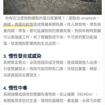
你有在注意狗狗攝取的蛋白質量嗎？ / 圖取自 unsplash。
高磷、高蛋白飲食
造成腎臟長期負擔。吃人類食物、喂食過
量肉類、零食，都可能讓狗狗的營養失衡，狗狗年輕時腎臟
可以高強度工作，老了腎臟負荷不來，不可逆的腎功能損
傷，就會開始影響狗狗生活品質。
3. 慢性發炎或感染
長期腎盂腎炎、泌尿道感染或牙周病，造成細菌進入血液，
引發腎臟發炎。狗狗可能同時有口臭、牙結石嚴重、頻尿、
泌尿道感染反覆發生。
4. 慢性中毒
長期接觸或誤食對腎臟有毒物質。如止痛藥（NSAIDs）、
長期服用某些抗生素、環境防蟲藥劑、重金屬、水質污染都