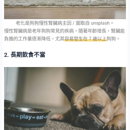
老化是狗狗慢性腎臟病主因 / 圖取自 unsplash。
慢性腎臟病是老年狗狗常見的疾病，隨著年齡增長，腎臟能
負擔的工作量逐漸降低，尤其
容易發生在 7 歲以上
狗狗。
2. 長期飲食不當