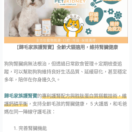
【
歸毛家族護腎寶】全齡犬貓適用，維持腎臟健康
狗狗腎臟病無法根治，但透過日常飲食管理＋定期檢查追
蹤，可以幫助狗狗維持良好生活品質、延緩惡化，甚至穩定
多年，陪伴在你身邊久久。
歸毛家族護腎寶
的
專利護腎配方與胜肽蛋白質搭載技術，維
護鈣磷平衡
，支持全齡毛孩的腎臟健康， 5 大護盾，和毛爸
媽在同一陣線守護毛孩：
完善腎臟機能