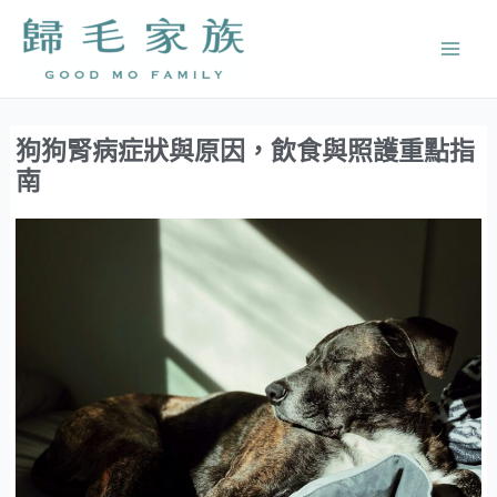
跳
Mai
至
Men
主
要
內
狗狗腎病症狀與原因，飲食與照護重點指
容
南