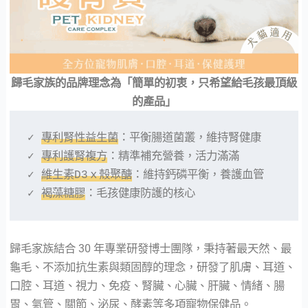
歸毛家族的品牌理念為「簡單的初衷，只希望給毛孩最頂級
的產品」
✓ 
專利腎性益生菌
：平衡腸道菌叢，維持腎健康
✓ 
專利護腎複方
：精準補充營養，活力滿滿
✓ 
維生素D3ｘ殼聚醣
：維持鈣磷平衡，養護血管
✓ 
褐藻糖膠
：毛孩健康防護的核心
歸毛家族結合 30 年專業研發博士團隊，秉持著最天然、最
龜毛、不添加抗生素與類固醇的理念，研發了肌膚、耳道、
口腔、耳道、視力、免疫、腎臟、心臟、肝臟、情緒、腸
胃、氣管、關節、泌尿、酵素等多項寵物保健品。