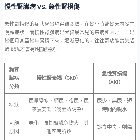
慢性腎臟病 VS. 急性腎損傷
急性腎損傷的症狀會出現得很突然，在幾小時或幾天內發生
明顯症狀，而慢性腎臟病是犬貓最常見的疾病死因之一，是
幾個月甚至幾年累積下來，逐漸惡化的，往往腎功能喪失超
過 65%才會有明顯症狀。
狗腎
急性腎損傷
臟病
慢性腎衰竭（CKD）
（AKI）
分類
尿量變多、頻尿、夜尿，尿
尿少、無尿、短
症狀
液濃度低（淺至透明色）
時間內脫水
可能
老化、長期腎臟負擔大、其
誤食中毒、創傷
原因
他疾病所致