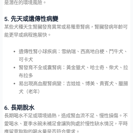
是潛在的環境風險。
5. 先天或遺傳性病變
某些犬種天生腎臟發育異常或易罹患腎病，腎臟發病年齡可
能更早或病程進展快。
遺傳性腎小球疾病：雪納瑞、西高地白梗、鬥牛犬、
可卡犬
腎發育不全或囊腎病：黃金獵犬、哈士奇、柴犬、拉
布拉多
易出現高血壓腎病變：吉娃娃、博美、貴賓犬、臘腸
犬（老年）
6. 長期脫水
長期喝水不足或環境過熱，造成腎血流不足、慢性損傷。不
愛喝水、夏季水碗未補足會讓狗狗處於慢性缺水情況，平時
應留意狗狗的喝水量是否符合需求。