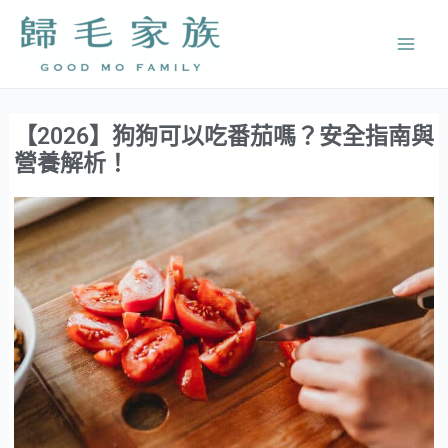
跳
Mai
至
Men
主
要
內
【2026】狗狗可以吃番茄嗎？安全指南與
容
營養解析！