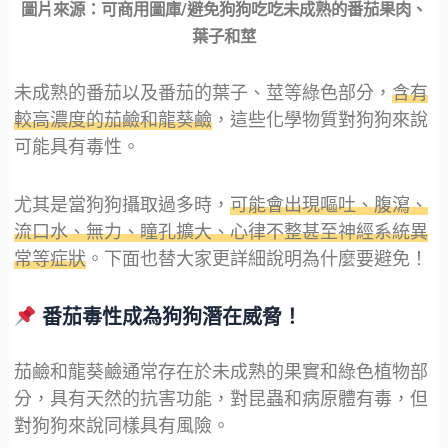
圖片來源：可商用圖庫/避免狗狗吃吃未成熟的番茄果肉、
葉子和莖
未成熟的番茄以及番茄的葉子、莖等綠色部分，
含有
較高濃度的茄鹼和龍葵鹼
，這些化學物質對狗狗來說
可能具有毒性。
尤其是當狗狗攝取過多時，
可能會出現嘔吐、腹瀉、
流口水、無力、瞳孔擴大、心律不整甚至神經系統異
常等症狀
。下面也替大家更詳細說明為什麼要避免！
番茄毒性成為狗狗潛在威脅！
茄鹼和龍葵鹼通常存在於未成熟的果實和綠色植物部
分，具有天然的抗害功能，對昆蟲和病原體有毒，但
對狗狗來說同樣具有風險。