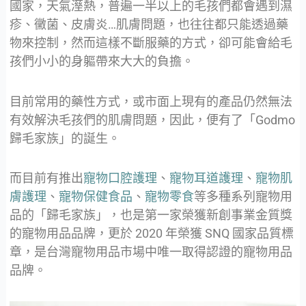
國家，天氣溼熱，普遍一半以上的毛孩們都會遇到濕
疹、黴菌、皮膚炎…肌膚問題，也往往都只能透過藥
物來控制，然而這樣不斷服藥的方式，卻可能會給毛
孩們小小的身軀帶來大大的負擔。
目前常用的藥性方式，或市面上現有的產品仍然無法
有效解決毛孩們的肌膚問題，因此，便有了「Godmo
歸毛家族」的誕生。
而目前有推出
寵物口腔護理
、
寵物耳道護理
、
寵物肌
膚護理
、
寵物保健食品
、
寵物零食
等多種系列寵物用
品的「歸毛家族」，也是第一家榮獲新創事業金質獎
的寵物用品品牌，更於 2020 年榮獲 SNQ 國家品質標
章，是台灣寵物用品市場中唯一取得認證的寵物用品
品牌。