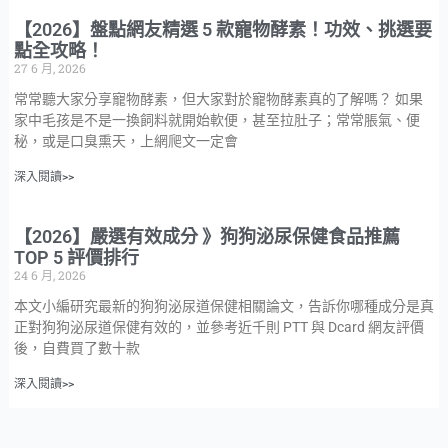
【2026】盤點網友精選 5 款寵物酵素！功效、挑選要
點全攻略！
27 6 月, 2026
常常聽大家分享寵物酵素，但大家對於寵物酵素真的了解嗎？ 如果
家中毛孩是不是一換飼料就開始軟便，甚至拉肚子；常常脹氣、便
秘，或是口臭熏天，上網爬文一定會
深入閱讀>>
【2026】嚴選有效成分 》狗狗泌尿保健食品推薦
TOP 5 評價排行
24 6 月, 2026
本文小編研究最新的狗狗泌尿道保健相關論文，告訴你哪種成分是真
正對狗狗泌尿道保健有效的，並參考近千則 PTT 與 Dcard 網友評價
後，自費買了數十款
深入閱讀>>